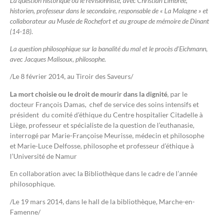
La question historique ou le révisionniste, avec Christian Limbrée,
historien, professeur dans le secondaire, responsable de « La Malagne » et
collaborateur au Musée de Rochefort et au groupe de mémoire de Dinant
(14-18).
La question philosophique sur la banalité du mal et le procès d’Eichmann,
avec Jacques Malisoux, philosophe.
/Le 8 février 2014, au Tiroir des Saveurs/
La mort choisie ou le droit de mourir dans la dignité
, par le
docteur François Damas, chef de service des soins intensifs et
président du comité d’éthique du Centre hospitalier Citadelle à
Liège, professeur et spécialiste de la question de l’euthanasie,
interrogé par Marie-Françoise Meurisse, médecin et philosophe
et Marie-Luce Delfosse, philosophe et professeur d’éthique à
l’Université de Namur
En collaboration avec la Bibliothèque dans le cadre de l’année
philosophique.
/Le 19 mars 2014, dans le hall de la bibliothèque, Marche-en-
Famenne/