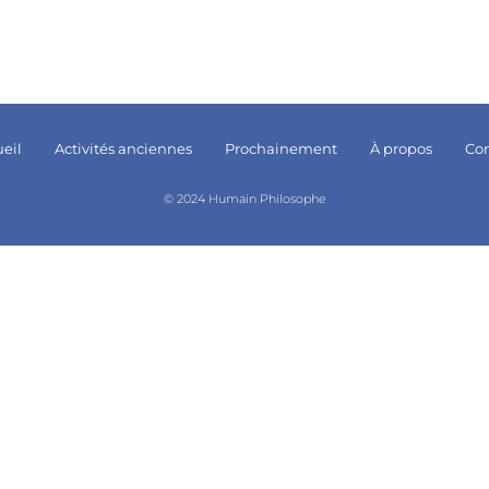
eil
Activités anciennes
Prochainement
À propos
Con
© 2024 Humain Philosophe